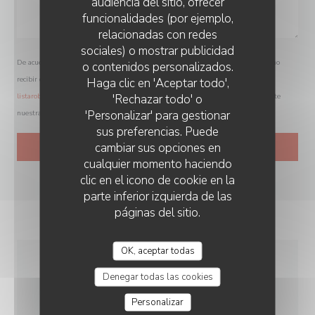
audiencia del sitio, ofrecer
funcionalidades (por ejemplo,
relacionadas con redes
sociales) o mostrar publicidad
De acuerdo con la normativa de protección de datos, puede ejercer su derecho a no
o contenidos personalizados.
SARAVANAA BHAVAN
recibir comunicaciones comerciales inscribiéndose en la Lista Robinson:
Haga clic en 'Aceptar todo',
'Rechazar todo' o
listarobinson.es
. Para más información sobre el tratamiento de sus datos, consulte
'Personalizar' para gestionar
nuestra
política de privacidad
.
sus preferencias. Puede
cambiar sus opciones en
cualquier momento haciendo
clic en el icono de cookie en la
parte inferior izquierda de las
páginas del sitio.
OK, aceptar todas
INFORMACIÓN
Denegar todas las cookies
GENERAL
Personalizar