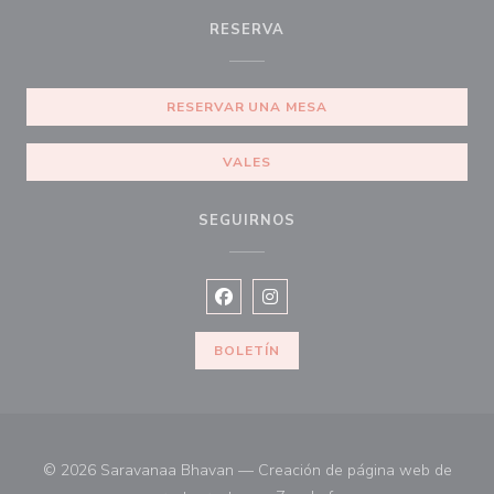
RESERVA
RESERVAR UNA MESA
VALES
SEGUIRNOS
Facebook ((abre en una nueva vent
Instagram ((abre en una nuev
BOLETÍN
© 2026 Saravanaa Bhavan — Creación de página web de