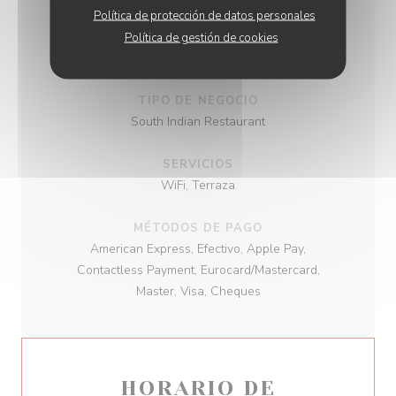
Política de protección de datos personales
Política de gestión de cookies
COCINA
Best Indian food, Cocina Tradicional
TIPO DE NEGOCIO
South Indian Restaurant
SERVICIOS
WiFi, Terraza
MÉTODOS DE PAGO
American Express, Efectivo, Apple Pay,
Contactless Payment, Eurocard/Mastercard,
Master, Visa, Cheques
HORARIO DE