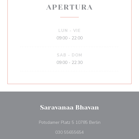
APERTURA
LUN
-
VIE
09:00 - 22:00
SAB
-
DOM
09:00 - 22:30
Saravanaa Bhavan
((abre en una nueva
Potsdamer Platz 5 10785 Berlin
030 55655654