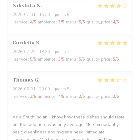
Nikshita
N
2026-07-31
- 15:30 - guests 5
service
:
4
/5
ambience
:
3
/5
menu
:
5
/5
quality_price
:
4
/5
Cordelia
S
2026-07-29
- 18:30 - guests 7
service
:
5
/5
ambience
:
3
/5
menu
:
5
/5
quality_price
:
5
/5
Thomas
G
2026-06-01
- 20:00 - guests 5
service
:
3
/5
ambience
:
4
/5
menu
:
2
/5
quality_price
:
2
/5
As a South Indian, I know how these dishes should taste,
but the food here was only average. More importantly,
basic cleanliness and hygiene need immediate
improvement. We found a hair in our dosa, and the