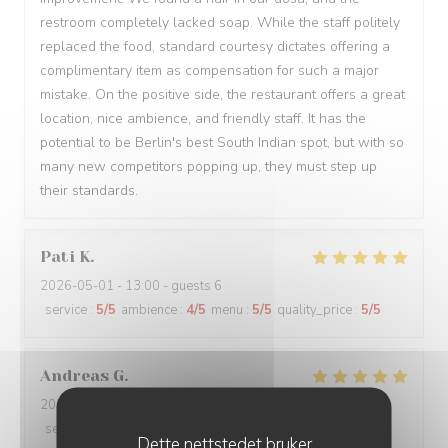
restroom completely lacked soap. While the staff politely
replaced the food, standard courtesy dictates offering a
complimentary item as compensation for such a major
mistake. On the positive side, the restaurant offers a great
location, nice ambience, and friendly staff. It has the
potential to be Berlin's best South Indian spot, but with so
many new competitors popping up, they must step up
their standards.
Pati
K
2026-05-01
- 13:00 - guests 6
service
:
5
/5
ambience
:
4
/5
menu
:
5
/5
quality_price
:
5
/5
Andreas
G
2026-04-30
- 13:30 - guests 5
service
:
5
/5
ambience
:
4
/5
menu
:
4
/5
quality_price
:
4
/5
Dette nettstedet bruker