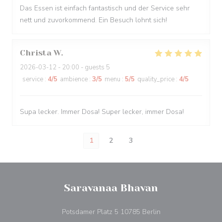
Das Essen ist einfach fantastisch und der Service sehr
nett und zuvorkommend. Ein Besuch lohnt sich!
Christa
W
2026-03-12
- 20:00 - guests 5
service
:
4
/5
ambience
:
3
/5
menu
:
5
/5
quality_price
:
4
/5
Supa lecker. Immer Dosa! Super lecker, immer Dosa!
1
2
3
Saravanaa Bhavan
((åpner i et nytt vind
Potsdamer Platz 5 10785 Berlin