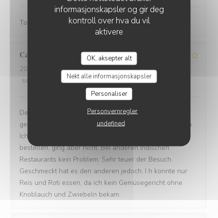
informasjonskapsler og gir deg
kontroll over hva du vil
Tolles Essen, nette Bedienung. Entspannt!
aktivere
Carola
S
SARAVANAA BHAVAN
OK, aksepter alt
2026-04-08
- 12:00 - guests 6
Nekt alle informasjonskapsler
service
:
5
/5
ambience
:
4
/5
menu
:
3
/5
quality_price
:
2
/5
Personaliser
Personvernregler
Der Salat war nicht ansprechend. Die Karotten zu grob
undefined
geschnitten. Kein Blattsalat dabei. Portionen etwas klein.
Ich wollte gerne Biryani ohne Zwiebeln und knoblauch
bestellen, ging aber nicht. Bei anderen Indischen
Restaurants kein Problem. Sehr teuer der Besuch.
Geschmeckt hat es den anderen jedoch. I h konnte nur
Reis und Roti essen, da ich kein Gemüsegericht ohne
Knoblauch und Zwiebeln bekam.