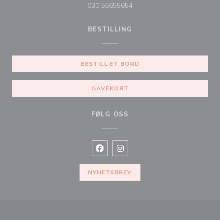
030 55655654
BESTILLING
BESTILL ET BORD
GAVEKORT
FØLG OSS
Facebook ((åpner i et nytt vindu))
Instagram ((åpner i et nytt vin
NYHETSBREV