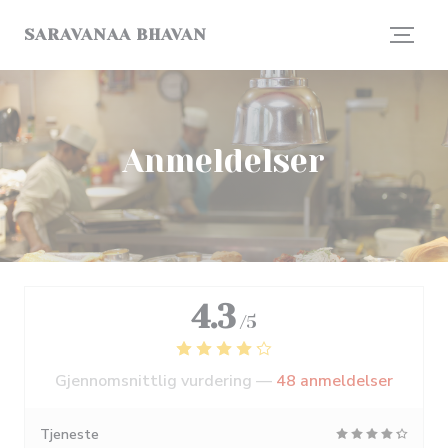
Panel for informasjonskapsler
SARAVANAA BHAVAN
Anmeldelser
4.3
/5
Gjennomsnittlig vurdering —
48 anmeldelser
Tjeneste